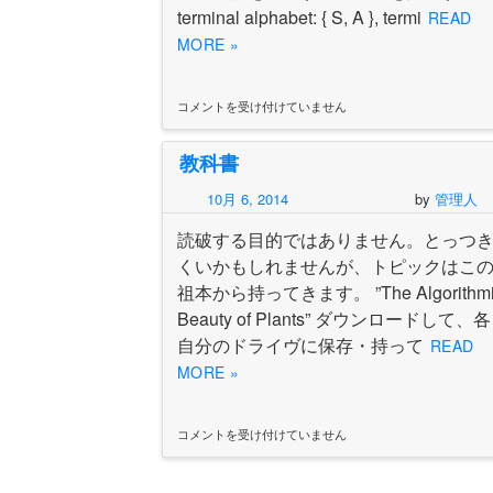
と
terminal alphabet: { S, A }, termi
READ
思
MORE »
わ
れ
る
は
コメントを受け付けていません
生
成
言
教科書
語、
文
10月 6, 2014
by
管理人
脈
依
読破する目的ではありません。とっつ
存
言
くいかもしれませんが、トピックはこ
語
祖本から持ってきます。 ”The Algorithmi
は
文
Beauty of Plants” ダウンロードして、
脈
自分のドライヴに保存・持って
READ
自
由
MORE »
言
語
を
コメントを受け付けていません
教
含
科
む？
書
は
は