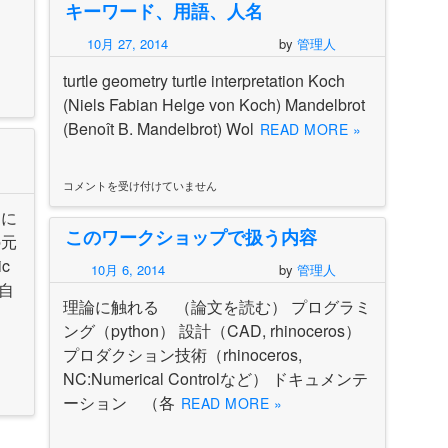
キーワード、用語、人名
強
さ
10月 27, 2014
by
管理人
は
turtle geometry turtle interpretation Koch
(Niels Fabian Helge von Koch) Mandelbrot
(Benoît B. Mandelbrot) Wol
READ MORE »
コメントを受け付けていません
キ
ー
きに
ワ
このワークショップで扱う内容
ー
の元
ド、
c
10月 6, 2014
by
管理人
用
各自
語、
理論に触れる （論文を読む） プログラミ
人
名
ング（python） 設計（CAD, rhinoceros）
は
プロダクション技術（rhinoceros,
NC:Numerical Controlなど） ドキュメンテ
ーション （各
READ MORE »