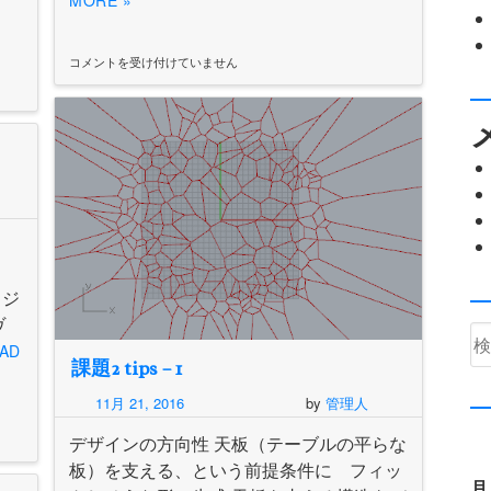
MORE »
コメントを受け付けていません
L-
System
に
つ
い
て
は
 ジ
ィヴ
検
AD
索
課題2 tips – 1
11月 21, 2016
by
管理人
デザインの方向性 天板（テーブルの平らな
板）を支える、という前提条件に フィッ
月