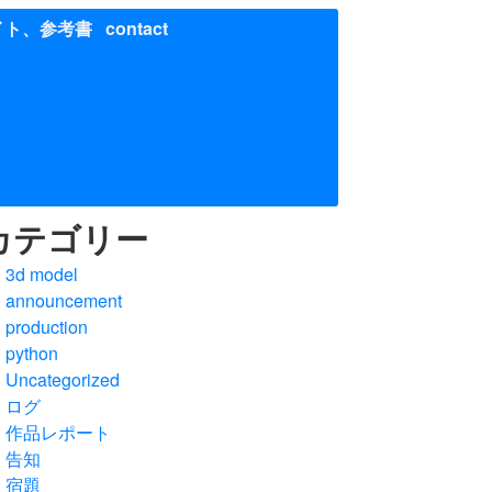
イト、参考書
contact
カテゴリー
3d model
announcement
production
python
Uncategorized
ログ
作品レポート
告知
宿題