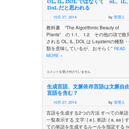
OL, IL, DOL ではなくて 0L、1L
座
ス
D0L だと思われる
タ
ー
10月 27, 2014
by
管理人
ト
10
教科書 ”The Algorithmic Beauty of
月
Plants” の 1.1、 1.2 その他の項で散
5
される OL, IL, DOL は L-systemの種類
日
（月）
類を意味しているが、おそらく”
READ
は
MORE »
コメントを受け付けていません
OL,
IL,
DOL
生成言語、文脈依存言語は文脈自
で
は
言語を含む？
な
く
10月 27, 2014
by
管理人
て
0L、
言語を生成する2つの方法 すべての単語
1L、
一覧表示する 文字: { a }, 単語: { a, aa } 
D0L
ての単語を生成するルールを指定する no
だ