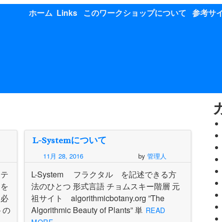
ホーム
Links
このワークショップについて
参考サ
L-Systemについて
11月 28, 2016
by
管理人
ラテ
L-System フラクタル を記述できる方
きを
法のひとつ 形式言語 チョムスキー階層 元
る必
祖サイト algorithmicbotany.org ”The
トの
Algorithmic Beauty of Plants” 単
READ