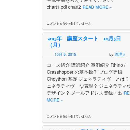
chart1.pdf chart2
READ MORE »
コメントを受け付けていません
フ
ロ
ー
2015年 講座スタート 10月5日
チ
ャ
（月）
ー
ト、
10月 5, 2015
by
管理人
手
順
コース紹介 講師紹介 事例紹介 Rhino /
は
Grasshopper の基本操作 ブログ登録
Ghpython 基礎 ジェネラティヴ とは？
ェネラティヴ な表現？ ジェネラテ
デザイン？ メールアドレス登録・出
RE
MORE »
コメントを受け付けていません
2015
年
講