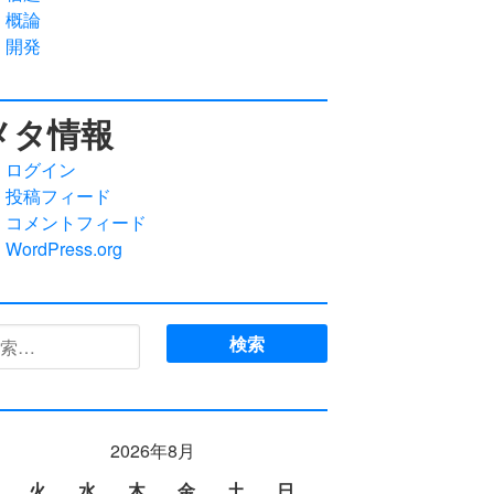
概論
開発
メタ情報
ログイン
投稿フィード
コメントフィード
WordPress.org
:
2026年8月
火
水
木
金
土
日