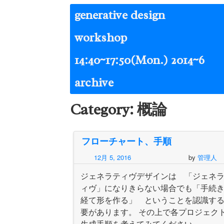
Skip
generative design
to
content
workshop
14:40~17:50(Mon.) 2014~6
archive
Category:
概論
フローチャート、手順
12月 5, 2016
by
管理人
ジェネラティヴデザインは 「ジェネ
ィヴ」になりきらない場合でも「手続
経て形を作る」 ということを認識す
要があります。 その上で各プロジェク
生成手順を考えてみてください。