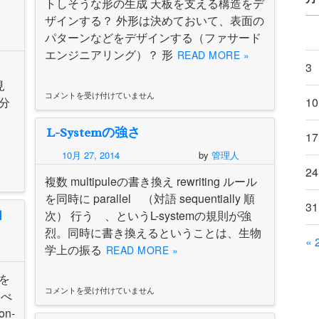
トしそうな形の生成 天板を支える構造をデ
、
ザインする？ 外形は決めておいて、表面の
パターンなどをデザインする（ファサード
エンジニアリング）？ 形
READ MORE »
3
見
コメントを受け付けていません
課
・分
10
題
2
L-Systemの強さ
tips
17
–
10月 27, 2014
by
管理人
1
は
24
複数 multipuleの書き換え rewriting ルール
を同時に parallel （対語 sequentially 順
31
由
次） 行う 、というL-systemの規則が強
烈。同時に書き換えるということは、生物
« 
学上の振る
READ MORE »
を
コメントを受け付けていません
L-
すべ
System
n-
の