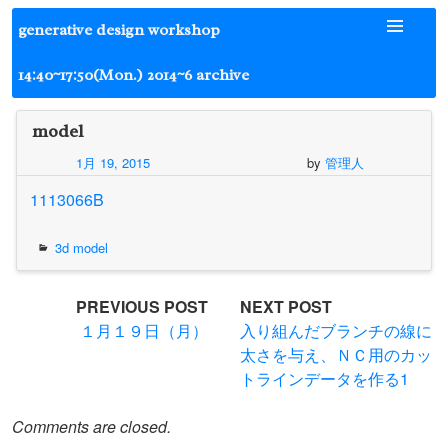
Skip
generative design workshop
to
content
14:40~17:50(Mon.) 2014~6 archive
model
1月 19, 2015
by
管理人
1113066B
3d model
Post
PREVIOUS POST
NEXT POST
１月１９日（月）
入り組んだブランチの線に
navigation
太さを与え、ＮＣ用のカッ
トラインデータを作る1
Comments are closed.